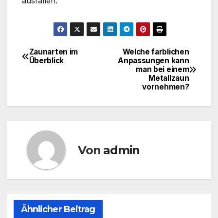
ausfallen.
Zaunarten im
Welche farblichen
Beitragsnavigation
Überblick
Anpassungen kann
man bei einem
Metallzaun
vornehmen?
Von
admin
Ähnlicher Beitrag